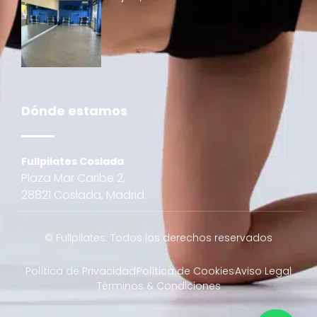
Dónde estamos
Fullpilates Coslada
Plaza Mar Caribe 2,
28821 Coslada, Madrid.
© Fullpilates. Todos los derechos reservados
Política de Privacidad
Política de Cookies
Aviso Legal
Términos & Condiciones