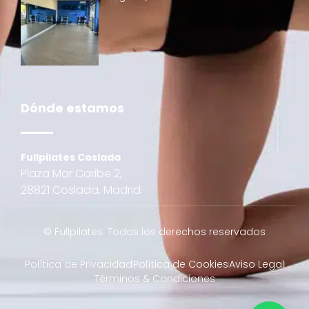
Dónde estamos
Fullpilates Coslada
Plaza Mar Caribe 2,
28821 Coslada, Madrid.
© Fullpilates. Todos los derechos reservados
Política de Privacidad
Política de Cookies
Aviso Legal
Términos & Condiciones