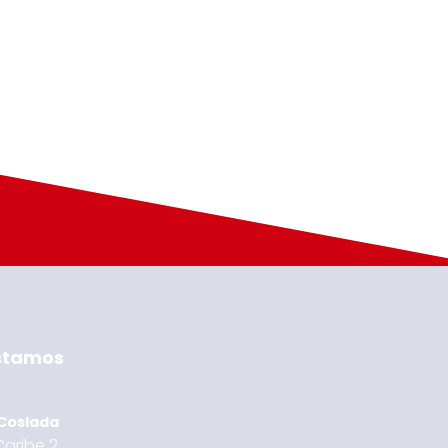
stamos
 Coslada
aribe 2,