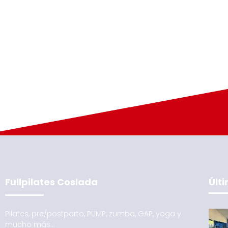
Fullpilates Coslada
Últ
Pilates, pre/postparto, PUMP, zumba, GAP, yoga y
mucho más…