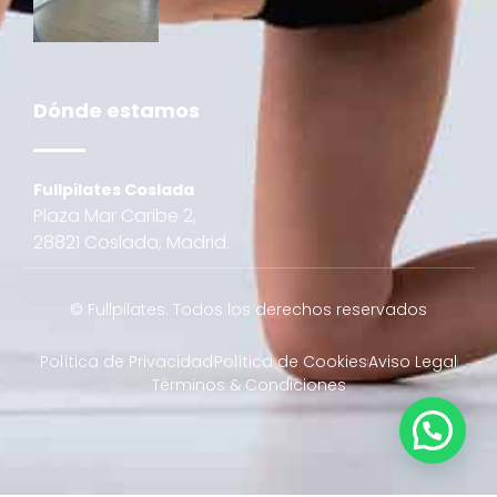
Dónde estamos
Fullpilates Coslada
Plaza Mar Caribe 2,
28821 Coslada, Madrid.
© Fullpilates. Todos los derechos reservados
Política de Privacidad
Política de Cookies
Aviso Legal
Términos & Condiciones
1